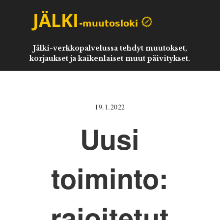
Jälki-verkkopalvelussa tehdyt muutokset,
korjaukset ja kaikenlaiset muut päivitykset.
19.1.2022
Uusi
toiminto:
rajoitetut