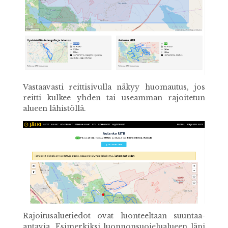
Vastaavasti reittisivulla näkyy huomautus, jos
reitti kulkee yhden tai useamman rajoitetun
alueen lähistöllä.
Rajoitusaluetiedot ovat luonteeltaan suuntaa-
antavia. Esimerkiksi luonnonsuojelualueen läpi