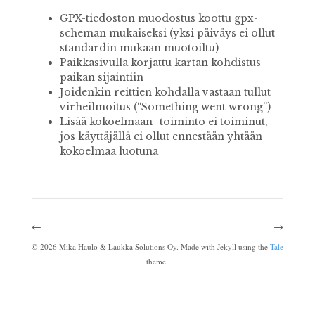
GPX-tiedoston muodostus koottu gpx-
scheman mukaiseksi (yksi päiväys ei ollut
standardin mukaan muotoiltu)
Paikkasivulla korjattu kartan kohdistus
paikan sijaintiin
Joidenkin reittien kohdalla vastaan tullut
virheilmoitus (“Something went wrong”)
Lisää kokoelmaan -toiminto ei toiminut,
jos käyttäjällä ei ollut ennestään yhtään
kokoelmaa luotuna
←
→
©
2026
Mika Haulo & Laukka Solutions Oy. Made with Jekyll using the
Tale
theme.