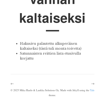
kaltaiseksi
Hakusivu palautettu alkuperäisen
kaltaiseksi (tästä tuli monta toivetta)
Satunnaisten reittien lista etusivulla
korjattu
←
→
©
2025
Mika Haulo & Laukka Solutions Oy. Made with Jekyll using the
Tale
theme.