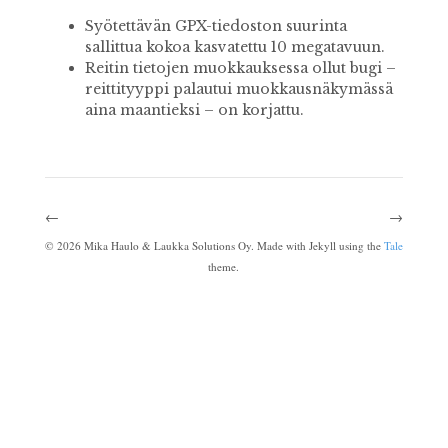
Syötettävän GPX-tiedoston suurinta
sallittua kokoa kasvatettu 10 megatavuun.
Reitin tietojen muokkauksessa ollut bugi –
reittityyppi palautui muokkausnäkymässä
aina maantieksi – on korjattu.
←
→
©
2026
Mika Haulo & Laukka Solutions Oy. Made with Jekyll using the
Tale
theme.