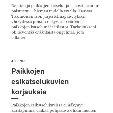
Reittien ja paikkojen katselu- ja lataustilastot on
palautettu – hieman uudella tavalla. Taustaa
Taannoisen ison järjestelmäpäivityksen
yhteydessä poistin näkyvistä reittien ja
paikkojen katselumäärätilastot. Tarkoitukseni
oli lieventää eräänlaista ongelmaa, jota
tällaiset...
4.11.2021
Paikkojen
esikatselukuvien
korjauksia
Paikkojen esikatselukuvissa ei näkynyt
karttapinniä, vaikka pohjakuva olikin muuten