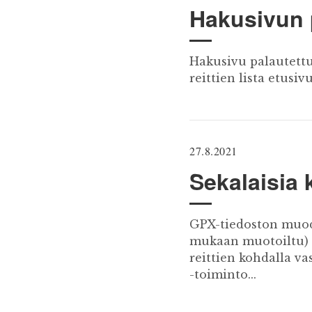
Hakusivun 
Hakusivu palautettu 
reittien lista etusiv
27.8.2021
Sekalaisia 
GPX-tiedoston muodo
mukaan muotoiltu) P
reittien kohdalla v
-toiminto...