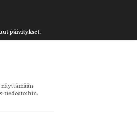
ut päivitykset.
u näyttämään
x-tiedostoihin.