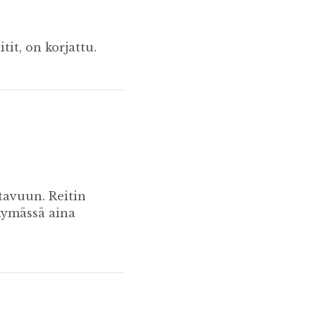
tit, on korjattu.
tavuun. Reitin
kymässä aina