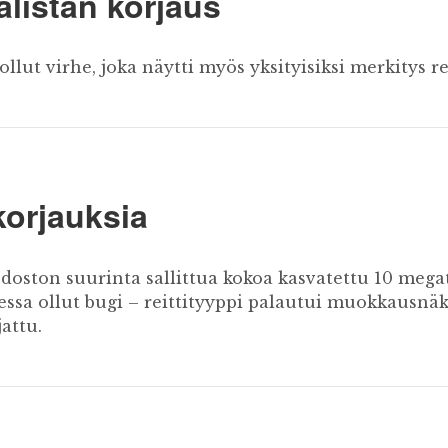
listan korjaus
lut virhe, joka näytti myös yksityisiksi merkitys rei
korjauksia
doston suurinta sallittua kokoa kasvatettu 10 mega
ssa ollut bugi – reittityyppi palautui muokkausnä
attu.