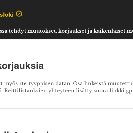
ssa tehdyt muutokset, korjaukset ja kaikenlaiset mu
korjauksia
t myös rte-tyyppisen datan. Osa linkeistä muutett
. Reittilistauksien yhteyteen lisätty suora linkki gp